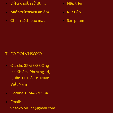
Điều khoản sử dụng
Nạp tiền
Miễn trừ trách nhiệm
Rút tiền
Chính sách bảo mật
Sản phẩm
THEO DÕI VNSOXO
Địa chỉ:
32/53/33 Ông
Ích Khiêm, Phường 14,
Quận 11, Hồ Chí Minh,
Việt Nam
Hotline: 0
944896534
Email:
vnsoxo.online@gmail.com