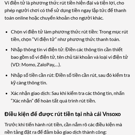
Ví điện tử là phương thức rút tiền hiện đại và tiện lợi, cho
phép người chơi có thể sử dụng tiền ngay lập tức để thanh
toán online hoặc chuyển khoản cho người khác.
Chọn ví điện tử làm phương thức rút tiền: Trong mục rút
tiền, chọn “Ví điện tử” như phương thức thanh toán.
Nhập thông tin ví điện tử: Điền các thông tin cần thiết
bao gồm số ví điện tử, tên chủ tài khoản và loại ví điện tử
(VD: Momo, ZaloPay,…).
Nhập số tiền cần rút: Điền số tiền cần rút, sau đó kiểm tra
kỹ càng thông tin.
Xác nhận giao dịch: Sau khi kiểm tra các thông tin, nhấn
“Xác nhận” để hoàn tất quá trình rút tiền.
Điều kiện để được rút tiền tại nhà cái Vnsoxo
Trước khi tiến hành rút tiền, cần nắm rõ các điều kiện mà
nền tảng đặt ra để đảm bảo giao dịch thành công: