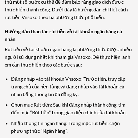
thủ một số bước cụ thể để đảm bảo rằng giao dịch được
thực hiện thành công. Dưới đây là hướng dẫn chi tiết cách
rút tiền Vnsoxo theo ba phương thức phổ biến.
Hướng dẫn thao tác rút tiền về tài khoản ngân hàng cá
nhân
Rút tiền về tài khoản ngân hàng là phương thức được nhiều
người sử dụng nhất khi tham gia Vnsoxo. Để thực hiện, anh
em cần thực hiện theo các bước sau:
Đăng nhập vào tài khoản Vnsoxo: Trước tiên, truy cập
trang chủ của nền tảng và đăng nhập vào tài khoản cá
nhân bằng thông tin đã đăng ký.
Chọn mục Rút tiền: Sau khi đăng nhập thành công, tìm
đến mục “Rút tiền” trong giao diện chính của tài khoản.
Nhập thông tin ngân hàng: Trong mục rút tiền, chọn
phương thức “Ngân hàng”.