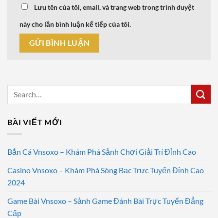
Lưu tên của tôi, email, và trang web trong trình duyệt
này cho lần bình luận kế tiếp của tôi.
BÀI VIẾT MỚI
Bắn Cá Vnsoxo – Khám Phá Sảnh Chơi Giải Trí Đỉnh Cao
Casino Vnsoxo – Khám Phá Sòng Bạc Trực Tuyến Đỉnh Cao
2024
Game Bài Vnsoxo – Sảnh Game Đánh Bài Trực Tuyến Đẳng
Cấp