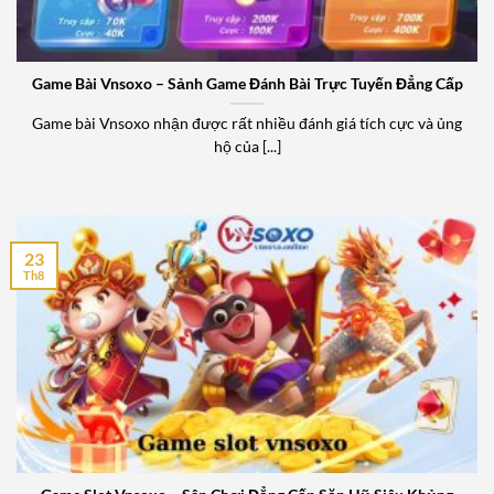
Game Bài Vnsoxo – Sảnh Game Đánh Bài Trực Tuyến Đẳng Cấp
Game bài Vnsoxo nhận được rất nhiều đánh giá tích cực và ủng
hộ của [...]
23
Th8