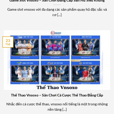
Game Slot Vnsoxo – Sân Chơi Đẳng Cấp Săn Hũ Siêu Khủng
Game slot vnsoxo với đa dạng các sản phẩm quay hũ đặc sắc và
cơ [...]
23
Th8
Thể Thao Vnsoxo – Sân Chơi Cá Cược Thể Thao Đẳng Cấp
Nhắc đến cá cược thể thao, vnsoxo nổi tiếng là một trong những
nền tảng [...]