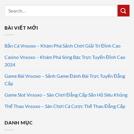
BÀI VIẾT MỚI
Bắn Cá Vnsoxo – Khám Phá Sảnh Chơi Giải Trí Đỉnh Cao
Casino Vnsoxo – Khám Phá Sòng Bạc Trực Tuyến Đỉnh Cao
2024
Game Bài Vnsoxo – Sảnh Game Đánh Bài Trực Tuyến Đẳng
Cấp
Game Slot Vnsoxo – Sân Chơi Đẳng Cấp Săn Hũ Siêu Khủng
Thể Thao Vnsoxo – Sân Chơi Cá Cược Thể Thao Đẳng Cấp
DANH MỤC