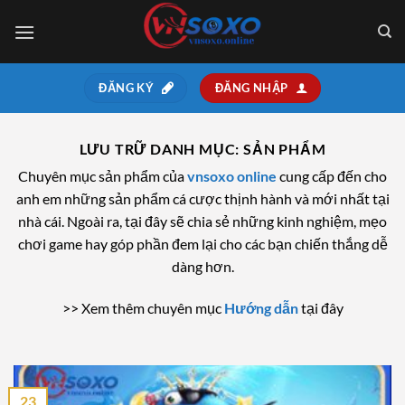
Bỏ
qua
nội
dung
ĐĂNG KÝ
ĐĂNG NHẬP
LƯU TRỮ DANH MỤC:
SẢN PHẨM
Chuyên mục sản phẩm của
vnsoxo online
cung cấp đến cho
anh em những sản phẩm cá cược thịnh hành và mới nhất tại
nhà cái. Ngoài ra, tại đây sẽ chia sẻ những kinh nghiệm, mẹo
chơi game hay góp phần đem lại cho các bạn chiến thắng dễ
dàng hơn.
>> Xem thêm chuyên mục
Hướng dẫn
tại đây
23