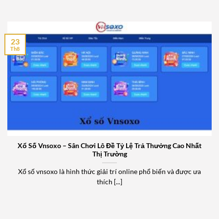
23
Th8
Xổ Số Vnsoxo – Sân Chơi Lô Đề Tỷ Lệ Trả Thưởng Cao Nhất
Thị Trường
Xổ số vnsoxo là hình thức giải trí online phổ biến và được ưa
thích [...]